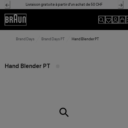
Skip
Livraison gratuite à partir d'un achat de 50 CHF
to
Content
Accessibility
Statement
Brand Days
Brand Days PT
Hand Blender PT
Hand Blender PT