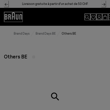
Skip
Livraison gratuite à partir d'un achat de 50 CHF
to
Content
Accessibility
Statement
Brand Days
Brand Days BE
Others BE
Others BE