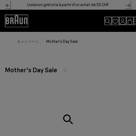
Skip
Livraison gratuite à partir d'un achat de 50 CHF
to
Content
Accessibility
Statement
キャンペーン
Mother's Day Sale
Mother's Day Sale