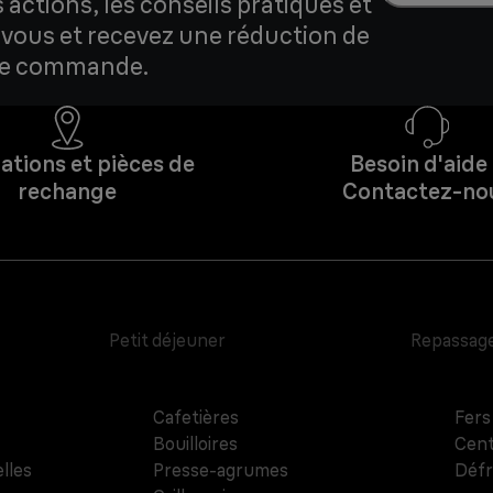
actions, les conseils pratiques et
z-vous et recevez une réduction de
ère commande.
ations et pièces de
Besoin d'aide
rechange
Contactez-no
Petit déjeuner
Repassag
Cafetières
Fers
Bouilloires
Cent
lles
Presse-agrumes
Défr