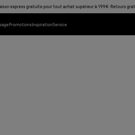
raison express gratuite pour tout achat supérieur à 199€
Retours grat
sage
Promotions
Inspiration
Service
Grills de contact