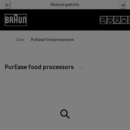
Skip
Retours gratuits
to
Content
Déclaration
d'accessibilité
Deal
PurEase food processors
PurEase food processors