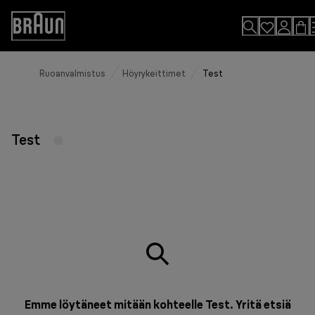
Skip
to
Accessibility
Content
Statement
Ruoanvalmistus
Höyrykeittimet
Test
Test
Emme löytäneet mitään kohteelle Test. Yritä etsiä