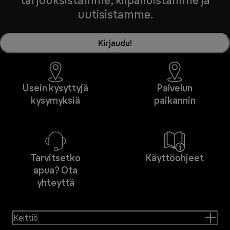
tarjouksistamme, kilpailuistamme ja
uutisistamme.
Kirjaudu!
Usein kysyttyjä
Palvelun
kysymyksiä
paikannin
Tarvitsetko
Käyttöohjeet
apua? Ota
yhteyttä
Keittiö