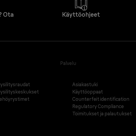
? Ota
Käyttöohjeet
Palvelu
ysilitysraudat
Asiakastuki
ysilityskeskukset
Käyttöoppaat
ehöyrystimet
Counterfeit identification
Regulatory Compliance
Toimitukset ja palautukset