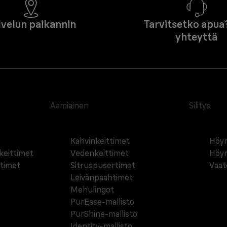
lvelun paikannin
Tarvitsetko apua
yhteyttä
Aamiainen
Silitys
Kahvinkeittimet
Höyr
äkeittimet
Vedenkeittimet
Höyr
ttimet
Sitruspusertimet
Vaat
Leivänpaahtimet
Mehulingot
PurEase-mallisto
PurShine-mallisto
Identity-mallisto