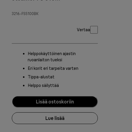
Black
3216-FS5100BK
Vertaa
Helppokäyttöinen ajastin
ruoanlaiton tueksi
Eri korit eri tarpeita varten
Tippa-alustat
Helppo säilyttää
Lisää ostoskoriin
Lue lisää