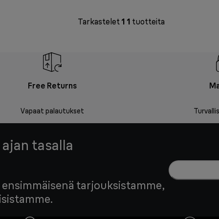
Tarkastelet
1
1
tuotteita
Free Returns
Ma
Vapaat palautukset
Turvall
 ajan tasalla
edä ensimmäisenä tarjouksistamme,
tisistamme.