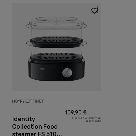
HÖYRYKEITTIMET
109,90 €
Identity
Sisältää ALV-summan
22,33 € (26%)
Collection Food
steamer FS 5100