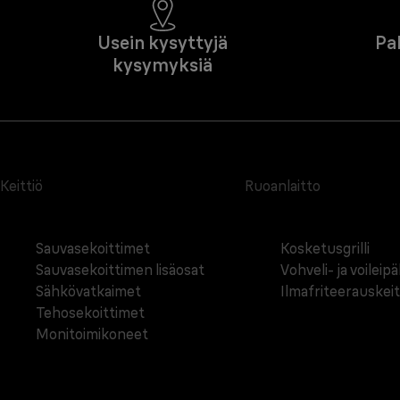
Usein kysyttyjä
Pa
kysymyksiä
Keittiö
Ruoanlaitto
Sauvasekoittimet
Kosketusgrilli
Sauvasekoittimen lisäosat
Vohveli- ja voileip
Sähkövatkaimet
Ilmafriteerauskei
Tehosekoittimet
Monitoimikoneet