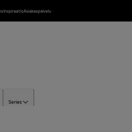
ns
Inspiraatio
Asiakaspalvelu
Series