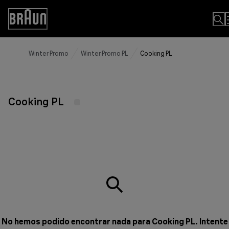
Skip
to
Accessibility
Content
Statement
Winter Promo
Winter Promo PL
Cooking PL
Cooking PL
No hemos podido encontrar nada para Cooking PL. Intente