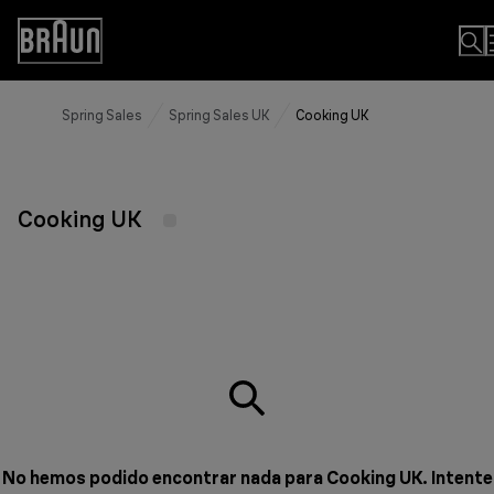
Skip
to
Accessibility
Content
Statement
Spring Sales
Spring Sales UK
Cooking UK
Cooking UK
No hemos podido encontrar nada para Cooking UK. Intente