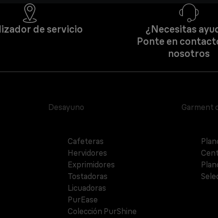
izador de servicio
¿Necesitas ayu
Ponte en contact
nosotros
Desayuno
Garment 
Cafeteras
Plan
Hervidores
Cent
Exprimidores
Plan
Tostadoras
Sele
Licuadoras
PurEase
Colección PurShine