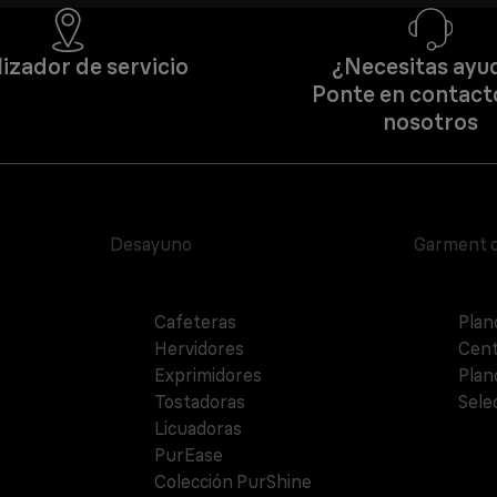
izador de servicio
¿Necesitas ayu
Ponte en contact
nosotros
Desayuno
Garment 
Cafeteras
Plan
Hervidores
Cent
Exprimidores
Plan
Tostadoras
Sele
Licuadoras
PurEase
Colección PurShine