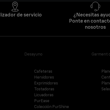
izador de servicio
¿Necesitas ayu
Ponte en contact
nosotros
Desayuno
Garment 
Cafeteras
Plan
Hervidores
Cent
Exprimidores
Plan
Tostadoras
Sele
Licuadoras
PurEase
Colección PurShine