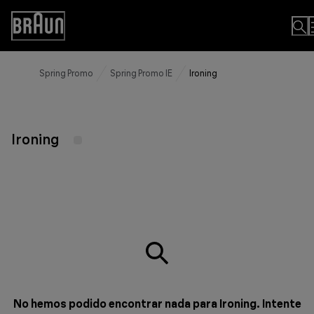
Skip
to
Accessibility
Content
Statement
Spring Promo
Spring Promo IE
Ironing
Ironing
No hemos podido encontrar nada para Ironing. Intente