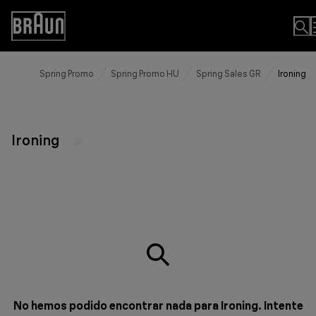
Skip
to
Accessibility
Content
Statement
Spring Promo
Spring Promo HU
Spring Sales GR
Ironing
Ironing
No hemos podido encontrar nada para Ironing. Intente