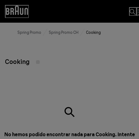
Skip
to
Accessibility
Content
Statement
Spring Promo
Spring Promo CH
Cooking
Cooking
No hemos podido encontrar nada para Cooking. Intente