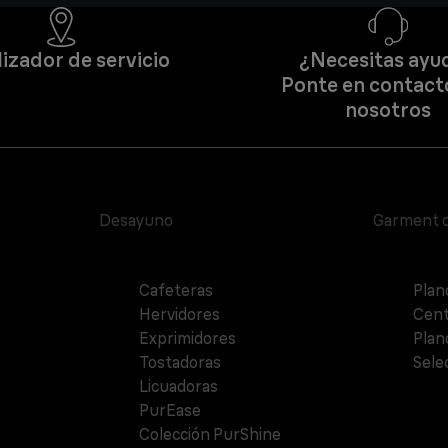
izador de servicio
¿Necesitas ayu
Ponte en contact
nosotros
Desayuno
Garment 
Cafeteras
Plan
Hervidores
Cent
Exprimidores
Plan
Tostadoras
Sele
Licuadoras
PurEase
Colección PurShine