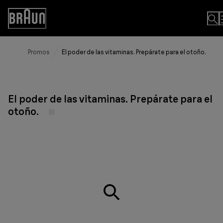
Skip
to
Accessibility
Content
Statement
Promos
El poder de las vitaminas. Prepárate para el otoño.
El poder de las vitaminas. Prepárate para el
otoño.