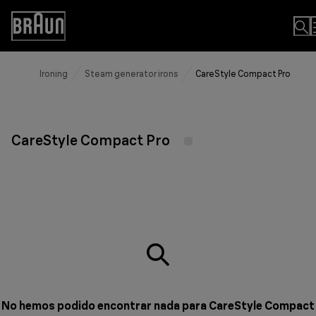
Skip
to
Accessibility
Content
Statement
Ironing
Steam generator irons
CareStyle Compact Pro
CareStyle Compact Pro
No hemos podido encontrar nada para CareStyle Compact