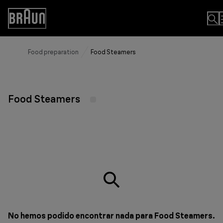
Skip
to
Accessibility
Content
Statement
Food preparation
Food Steamers
Food Steamers
No hemos podido encontrar nada para Food Steamers.