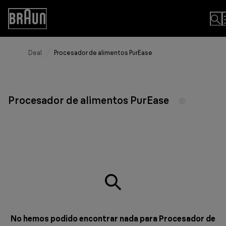
Skip
to
Accessibility
Content
Statement
Deal
Procesador de alimentos PurEase
Procesador de alimentos PurEase
No hemos podido encontrar nada para Procesador de