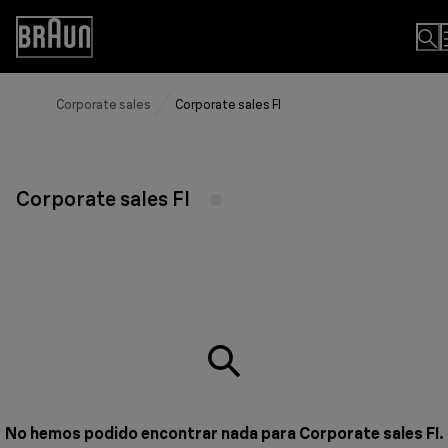
Skip
to
Accessibility
Content
Statement
Corporate sales
Corporate sales FI
Corporate sales FI
No hemos podido encontrar nada para Corporate sales FI.