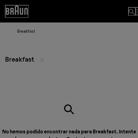
Skip
to
Accessibility
Content
Statement
Breakfast
Breakfast
No hemos podido encontrar nada para Breakfast. Intente