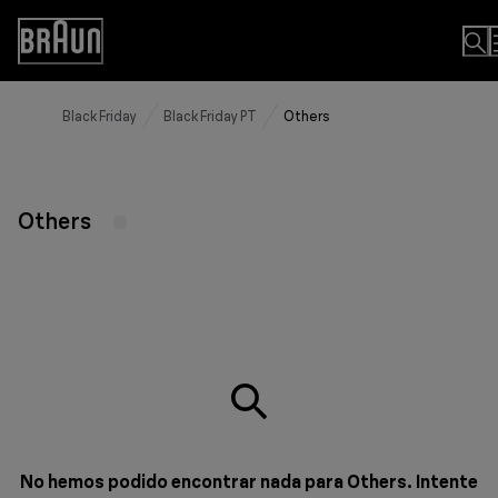
Skip
to
Accessibility
Content
Statement
Black Friday
Black Friday PT
Others
Others
No hemos podido encontrar nada para Others. Intente