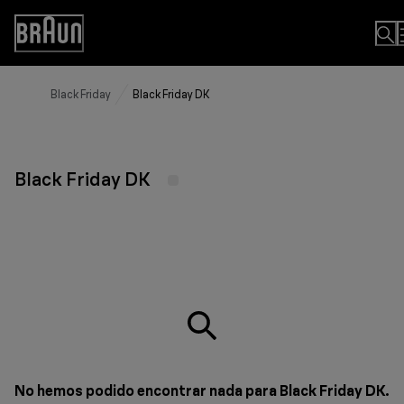
Skip
to
Accessibility
Content
Statement
Black Friday
Black Friday DK
Black Friday DK
No hemos podido encontrar nada para Black Friday DK.