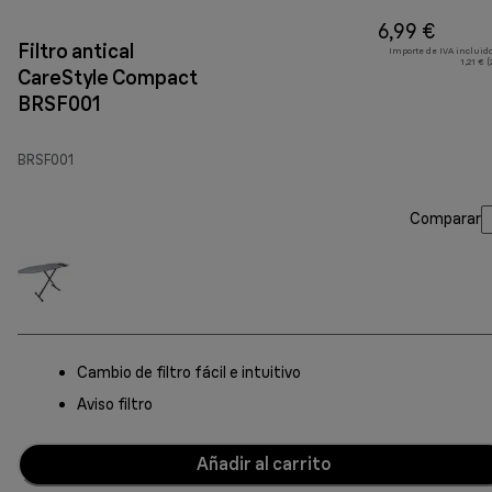
6,99 €
Filtro antical
Importe de IVA incluido
1,21 € 
CareStyle Compact
BRSF001
BRSF001
Comparar
Cambio de filtro fácil e intuitivo
Aviso filtro
Añadir al carrito