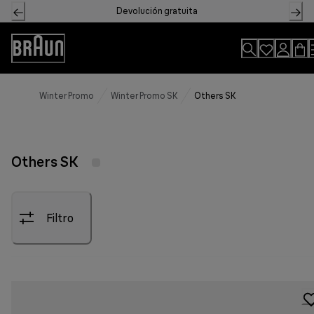
Skip
Devolución gratuita
to
Content
Accessibility
Statement
Winter Promo
Winter Promo SK
Others SK
Others SK
Filtro