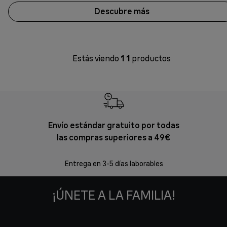
Descubre más
Estás viendo
1
1
productos
Envío estándar gratuito por todas
Devol
las compras superiores a 49€
En los siguien
Entrega en 3-5 días laborables
¡ÚNETE A LA FAMILIA!