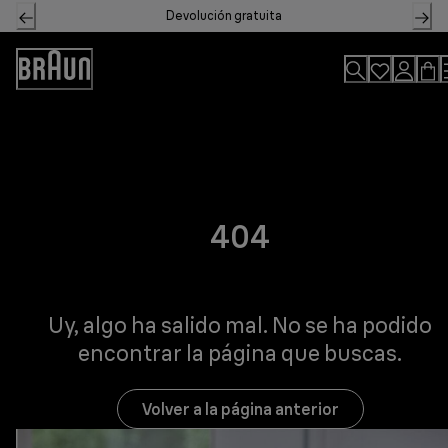
Skip
Devolución gratuita
to
Content
Accessibility
Statement
404
Uy, algo ha salido mal. No se ha podido
encontrar la página que buscas.
Volver a la página anterior