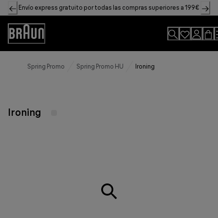
Skip
Envío express gratuito por todas las compras superiores a 199€
to
Content
Accessibility
Statement
Spring Promo
Spring Promo HU
Ironing
Ironing