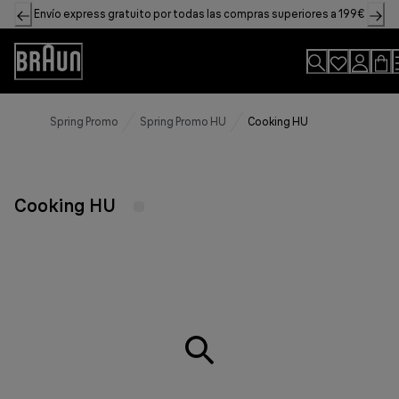
Skip
Envío express gratuito por todas las compras superiores a 199€
to
Content
Accessibility
Statement
Spring Promo
Spring Promo HU
Cooking HU
Cooking HU