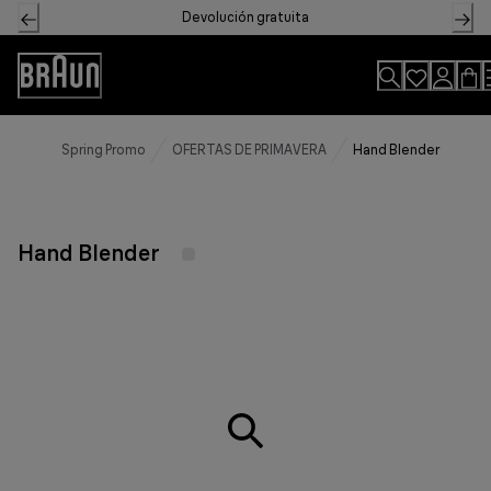
Skip
Devolución gratuita
to
Content
Accessibility
Statement
Spring Promo
OFERTAS DE PRIMAVERA
Hand Blender
Hand Blender