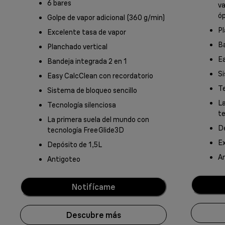
6 bares
va
ó
Golpe de vapor adicional (360 g/min)
Pl
Excelente tasa de vapor
Ba
Planchado vertical
Ea
Bandeja integrada 2 en 1
Si
Easy CalcClean con recordatorio
Te
Sistema de bloqueo sencillo
La
Tecnología silenciosa
te
La primera suela del mundo con
De
tecnología FreeGlide3D
Ex
Depósito de 1,5L
A
Antigoteo
Notifícame
Descubre más