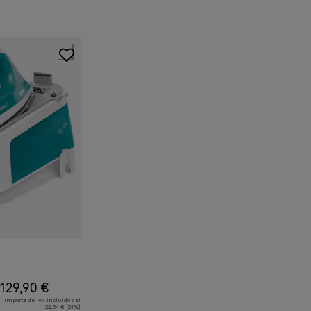
129,90 €
Importe de IVA incluido del
22,54 € (21%)