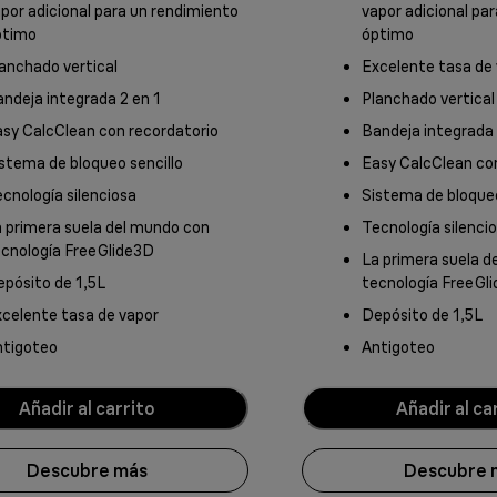
por adicional para un rendimiento
vapor adicional pa
ptimo
óptimo
anchado vertical
Excelente tasa de
ndeja integrada 2 en 1
Planchado vertical
sy CalcClean con recordatorio
Bandeja integrada 
stema de bloqueo sencillo
Easy CalcClean co
cnología silenciosa
Sistema de bloqueo
 primera suela del mundo con
Tecnología silenci
cnología FreeGlide3D
La primera suela d
pósito de 1,5L
tecnología FreeGl
celente tasa de vapor
Depósito de 1,5L
ntigoteo
Antigoteo
Añadir al carrito
Añadir al ca
Descubre más
Descubre 