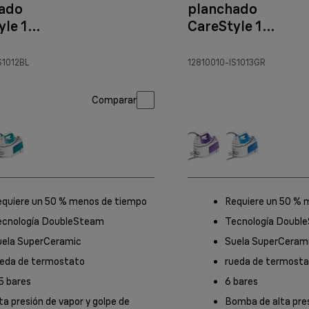
ado
planchado
yle 1
CareStyle 1
2 Blanco/Azul
IS 1013 Blanco/Tu
S1012BL
12810010-IS1013GR
Comparar
equiere un 50 % menos de tiempo
Requiere un 50 % 
ecnología DoubleSteam
Tecnología Doubl
uela SuperCeramic
Suela SuperCeram
ueda de termostato
rueda de termost
5 bares
6 bares
ta presión de vapor y golpe de
Bomba de alta pres