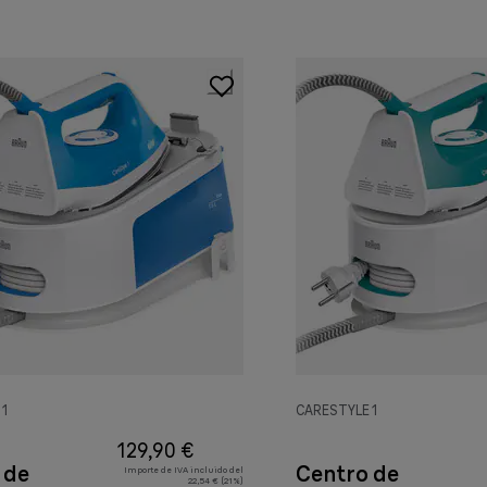
 1
CARESTYLE 1
129,90 €
 de
Centro de
Importe de IVA incluido del
22,54 € (21%)