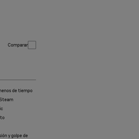
rquesa
Comparar
menos de tiempo
eSteam
ic
ato
ión y golpe de