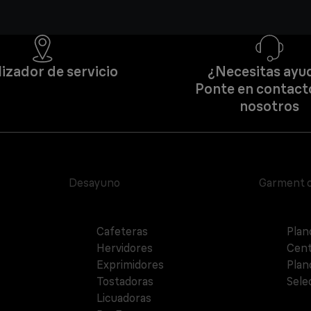
izador de servicio
¿Necesitas ayu
Ponte en contact
nosotros
Desayuno
Garment 
Cafeteras
Plan
Hervidores
Cent
Exprimidores
Plan
Tostadoras
Sele
Licuadoras