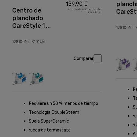
planch
139,90 €
Centro de
Importe de IVA incluido del
CareSt
24,28 € (21%)
planchado
IS 101
CareStyle 1
12810010-I
IS 1014 Blanco/Violeta
12810010-IS1014VI
Comparar
R
T
Requiere un 50 % menos de tiempo
S
Tecnología DoubleSteam
r
Suela SuperCeramic
5,
rueda de termostato
Al