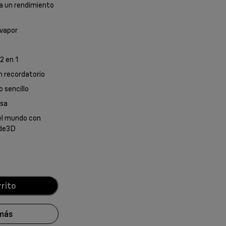
ra un rendimiento
 vapor
2 en 1
n recordatorio
 sencillo
osa
el mundo con
ide3D
rrito
más