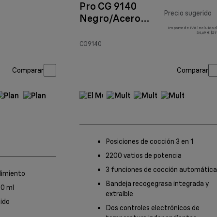
Pro CG 9140
Precio sugerido
Negro/Acero
inoxidable
Importe de IVA incluido d
p
34,69 € (2
CG9140
Comparar
Comparar
Posiciones de cocción 3 en 1
2200 vatios de potencia
3 funciones de cocción automátic
dimiento
Bandeja recogegrasa integrada y
70 ml
extraíble
ido
Dos controles electrónicos de