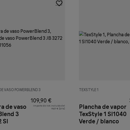
DE VASO POWERBLEND 3
TEXSTYLE 1
109,90 €
ra de vaso
Plancha de vapor
Importe de IVA incluido del
19,07 € (21%)
lend 3
TexStyle 1 SI1040
 SI
Verde / blanco