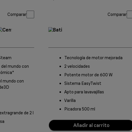
Comparar
Comparar
rSteam
Tecnología de motor mejorada
a del mundo con
2 velocidades
onómica*
Potente motor de 600 W
el mundo con
Sistema EasyTwist
ide3D
Apto para lavavajillas
Varilla
Picadora 500 ml
extragrande de 2 l
osa
Añadir al carrito