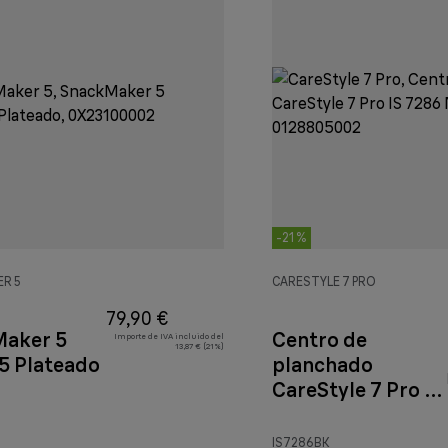
-21 %
R 5
CARESTYLE 7 PRO
79,90 €
aker 5
Centro de
Importe de IVA incluido del
13,87 € (21%)
 Plateado
planchado
CareStyle 7 Pro IS
7286 Negro
,90 €
IS7286BK