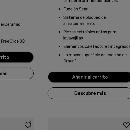
temperatura independientes
Función Sear
Sistema de bloqueo de
almacenamiento
perCeramic
Piezas extraíbles aptas para
lavavajillas
 FreeGlide 3D
Elementos calefactores integrado
La mayor superficie de cocción de
rrito
Braun*.
más
Añadir al carrito
Descubre más