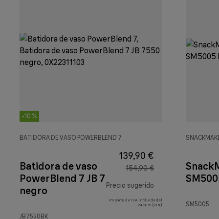
-10 %
BATIDORA DE VASO POWERBLEND 7
SNACKMAKE
139,90 €
Batidora de vaso
SnackM
154,90 €
PowerBlend 7 JB 7550
SM5005
Precio sugerido
negro
Importe de IVA incluido del
precio original 154
SM5005
24,28 € (21%)
JB7550BK