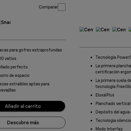
Comparar
acas para gofres extraprofundas
Tecnología Powe
0 vatios
La primera planch
llado perfecto
certificación erg
orro de espacio
La primera suela d
ezas extraíbles aptas para
tecnología FreeGl
vavajillas
EloxalPlus
Planchado vertical
Añadir al carrito
Depósito del agua 
Tecnología silenci
Descubre más
Modo Interfaz