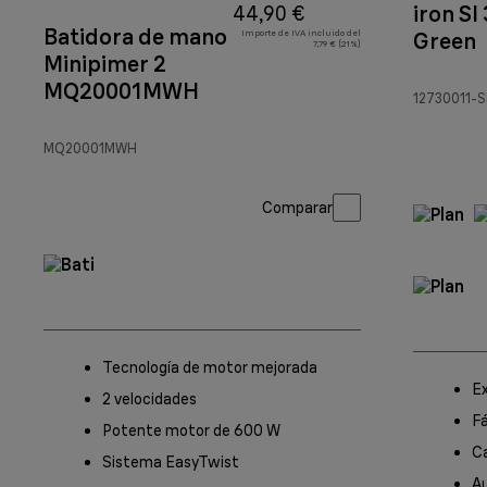
iron SI
44,90 €
Batidora de mano
Importe de IVA incluido del
Green
7,79 € (21%)
Minipimer 2
MQ20001MWH
12730011-
MQ20001MWH
Comparar
Tecnología de motor mejorada
Ex
2 velocidades
Fá
Potente motor de 600 W
C
Sistema EasyTwist
A