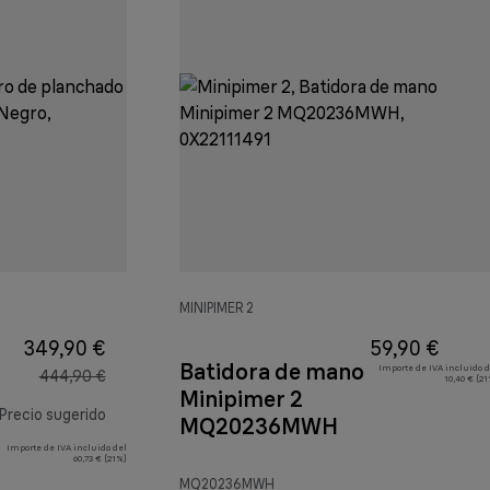
MINIPIMER 2
349,90 €
59,90 €
Batidora de mano
Importe de IVA incluido d
444,90 €
10,40 € (2
Minipimer 2
Precio sugerido
MQ20236MWH
Importe de IVA incluido del
precio original 444,90 €
60,73 € (21%)
MQ20236MWH