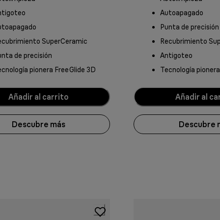
ntigoteo
Autoapagado
utoapagado
Punta de precisión
ecubrimiento SuperCeramic
Recubrimiento Su
nta de precisión
Antigoteo
cnología pionera FreeGlide 3D
Tecnología pionera
Añadir al carrito
Añadir al ca
Descubre más
Descubre 