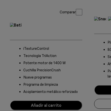
Comparar
Pl
iTextureControl
80
Tecnología TriAction
Se
Potente motor de 1400 W
Ah
Cuchilla PrecisionCrush
Pi
la
Nueve programas
Programa de limpieza
Acoplamiento metálico reforzado
Añadir al carrito