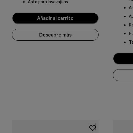
Apto para lavavajillas
A
A
Añadir al carrito
R
Pu
Descubre más
Te