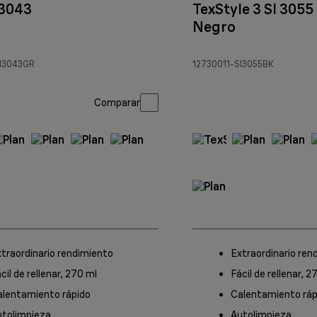
 3043
TexStyle 3 SI 3055
Negro
SI3043GR
12730011-SI3055BK
Comparar
traordinario rendimiento
Extraordinario ren
cil de rellenar, 270 ml
Fácil de rellenar, 2
alentamiento rápido
Calentamiento ráp
utolimpieza
Autolimpieza