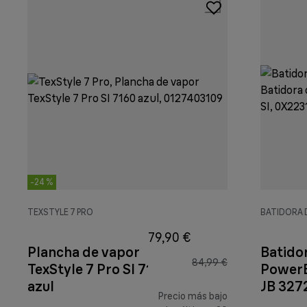
-24 %
TEXSTYLE 7 PRO
BATIDORA 
79,90 €
Plancha de vapor
Batido
84,99 €
TexStyle 7 Pro SI 7160
PowerB
azul
JB 3272
Precio más bajo