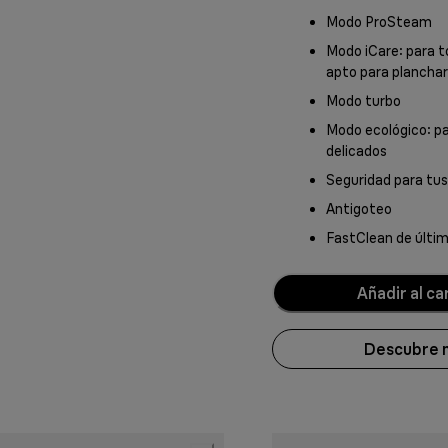
Modo ProSteam
Modo iCare: para to
apto para planchar
Modo turbo
Modo ecológico: pa
delicados
Seguridad para tu
Antigoteo
FastClean de últi
Añadir al ca
Descubre 