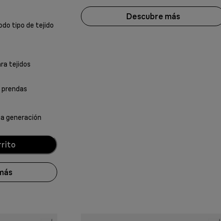
Descubre más
do tipo de tejido
ra tejidos
s prendas
ma generación
rrito
más