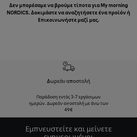
Δεν μπορέσαμε να βρούμε τίποτα για My morning
NORDICS. Δοκιμάστε να αναζητήσετε ένα προϊόν ή
Επικοινωνήστε μαζί μας
.
Δωρεάν αποστολή
Δωρε
Παράδοση εντός 3-7 εργάσιμων
Επιστροφές 
ημερών. Δωρεάν αποστολή με άνω των
49€
Εμπνευστείτε και μείνετε
ενημερωμένοι