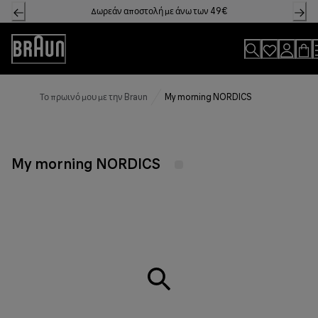
Skip
Δωρεάν αποστολή με άνω των 49€
to
Content
Accessibility
Statement
Το πρωινό μου με την Braun
My morning NORDICS
My morning NORDICS