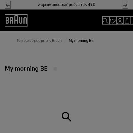
Skip
Δωρεάν αποστολή με άνω των 49€
to
Content
Accessibility
Statement
Το πρωινό μου με την Braun
My morning BE
My morning BE