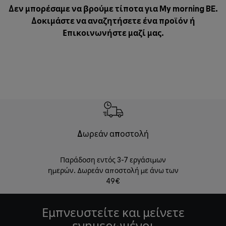
Δεν μπορέσαμε να βρούμε τίποτα για My morning BE.
Δοκιμάστε να αναζητήσετε ένα προϊόν ή
Επικοινωνήστε μαζί μας
.
Δωρεάν αποστολή
Δωρε
Παράδοση εντός 3-7 εργάσιμων
Επιστροφές 
ημερών. Δωρεάν αποστολή με άνω των
49€
Εμπνευστείτε και μείνετε
ενημερωμένοι