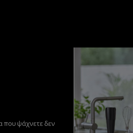
α που ψάχνετε δεν