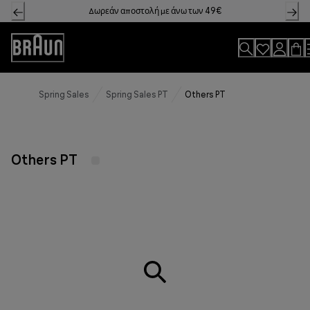
Skip
Δωρεάν αποστολή με άνω των 49€
to
Content
Accessibility
Statement
Spring Sales
Spring Sales PT
Others PT
Others PT