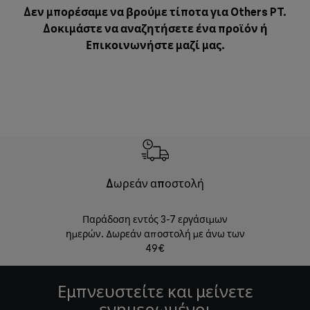
Δεν μπορέσαμε να βρούμε τίποτα για Others PT.
Δοκιμάστε να αναζητήσετε ένα προϊόν ή
Επικοινωνήστε μαζί μας
.
Δωρεάν αποστολή
Δωρε
Παράδοση εντός 3-7 εργάσιμων
Επιστροφές 
ημερών. Δωρεάν αποστολή με άνω των
49€
Εμπνευστείτε και μείνετε
ενημερωμένοι