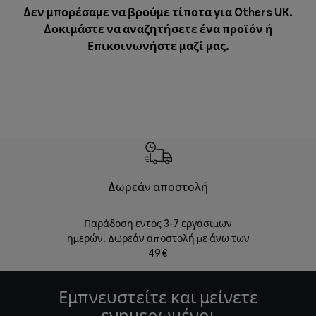
Δεν μπορέσαμε να βρούμε τίποτα για Others UK.
Δοκιμάστε να αναζητήσετε ένα προϊόν ή
Επικοινωνήστε μαζί μας
.
Δωρεάν αποστολή
Δωρε
Παράδοση εντός 3-7 εργάσιμων
Επιστροφές 
ημερών. Δωρεάν αποστολή με άνω των
49€
Εμπνευστείτε και μείνετε
ενημερωμένοι