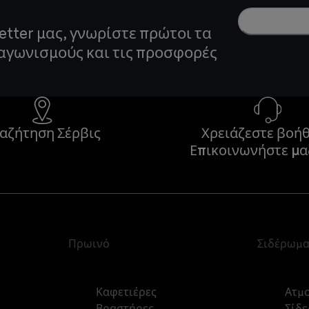
etter μας, γνωρίστε πρώτοι τα
ιαγωνισμούς και τις προσφορές
αζήτηση Σέρβις
Χρειάζεστε βοήθ
Επικοινωνήστε μα
Πρωινό
Σιδέρωμ
Καφετιέρες
Ατμ
Βραστήρες
Σίδε