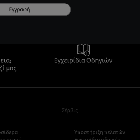
Εγγραφή
εια;
Εγχειρίδια Οδηγιών
ζί μας
α
Σέρβις
οσίδερα
Υποστήριξη πελατών
ρα ατμού
Εγχειρίδια οδηγιών