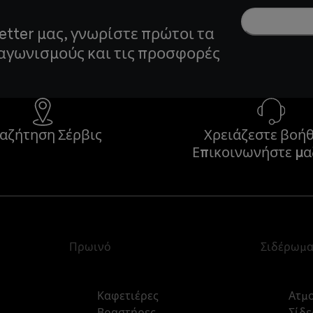
etter μας, γνωρίστε πρώτοι τα
ιαγωνισμούς και τις προσφορές
αζήτηση Σέρβις
Χρειάζεστε βοήθ
Επικοινωνήστε μα
Πρωινό
Σιδέρωμ
Καφετιέρες
Ατμ
Βραστήρες
Σίδε