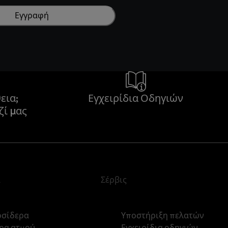
Εγγραφή
εια;
Εγχειρίδια Οδηγιών
ζί μας
α
Σέρβις
οσίδερα
Υποστήριξη πελατών
ρα ατμού
Εγχειρίδια οδηγιών