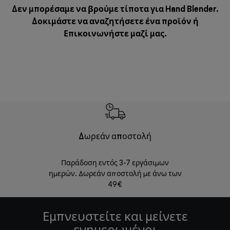
Δεν μπορέσαμε να βρούμε τίποτα για Hand Blender.
Δοκιμάστε να αναζητήσετε ένα προϊόν ή
Επικοινωνήστε μαζί μας
.
Δωρεάν αποστολή
Δωρε
Παράδοση εντός 3-7 εργάσιμων
Επιστροφές 
ημερών. Δωρεάν αποστολή με άνω των
49€
Εμπνευστείτε και μείνετε
ενημερωμένοι