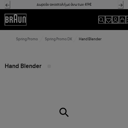
Skip
Δωρεάν αποστολή με άνω των 49€
to
Content
Accessibility
Statement
Spring Promo
Spring Promo DK
Hand Blender
Hand Blender