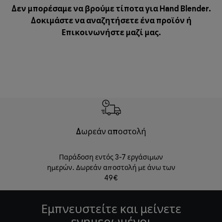
Δεν μπορέσαμε να βρούμε τίποτα για Hand Blender.
Δοκιμάστε να αναζητήσετε ένα προϊόν ή
Επικοινωνήστε μαζί μας
.
Δωρεάν αποστολή
Δωρε
Παράδοση εντός 3-7 εργάσιμων
Επιστροφές 
ημερών. Δωρεάν αποστολή με άνω των
49€
Εμπνευστείτε και μείνετε
ενημερωμένοι