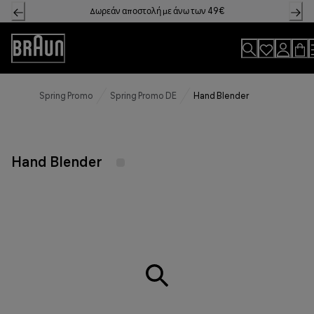
Skip
Δωρεάν αποστολή με άνω των 49€
to
Content
Accessibility
Statement
Spring Promo
Spring Promo DE
Hand Blender
Hand Blender