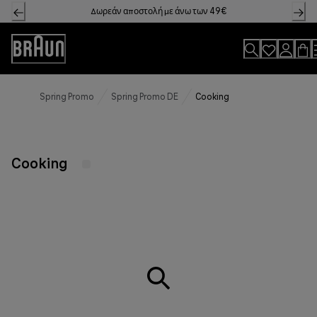
Skip
Δωρεάν αποστολή με άνω των 49€
to
Content
Accessibility
Statement
Spring Promo
Spring Promo DE
Cooking
Cooking