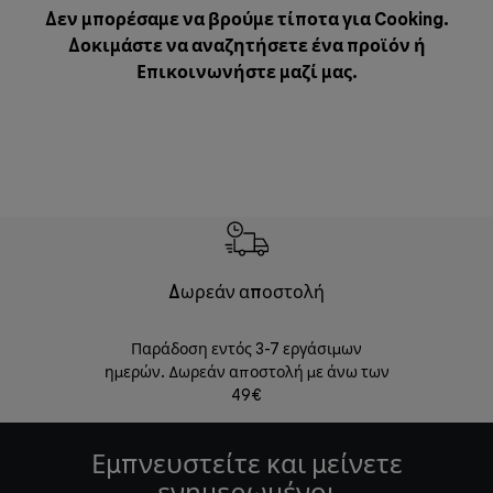
Δεν μπορέσαμε να βρούμε τίποτα για Cooking.
Δοκιμάστε να αναζητήσετε ένα προϊόν ή
Επικοινωνήστε μαζί μας
.
Δωρεάν αποστολή
Δωρε
Παράδοση εντός 3-7 εργάσιμων
Επιστροφές 
ημερών. Δωρεάν αποστολή με άνω των
49€
Εμπνευστείτε και μείνετε
ενημερωμένοι