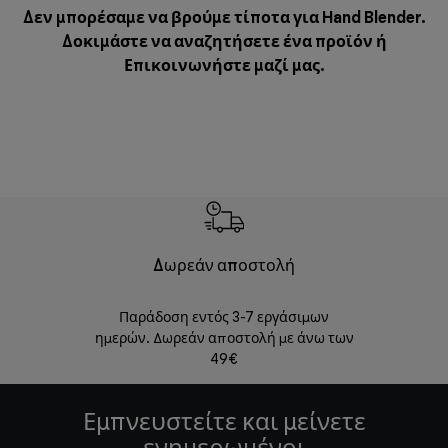
Δεν μπορέσαμε να βρούμε τίποτα για Hand Blender.
Δοκιμάστε να αναζητήσετε ένα προϊόν ή
Επικοινωνήστε μαζί μας
.
Δωρεάν αποστολή
Δωρε
Παράδοση εντός 3-7 εργάσιμων
Επιστροφές 
ημερών. Δωρεάν αποστολή με άνω των
49€
Εμπνευστείτε και μείνετε
ενημερωμένοι