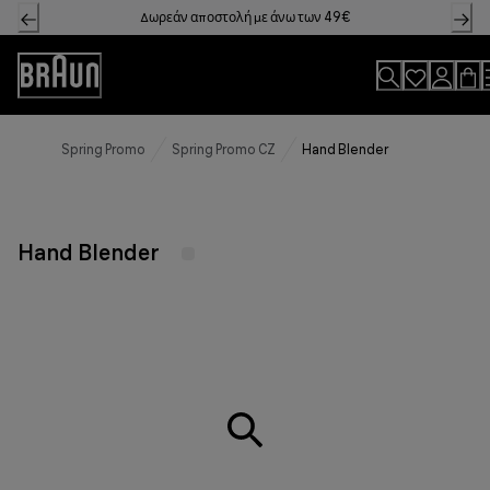
Skip
Δωρεάν αποστολή με άνω των 49€
to
Content
Accessibility
Statement
Spring Promo
Spring Promo CZ
Hand Blender
Hand Blender