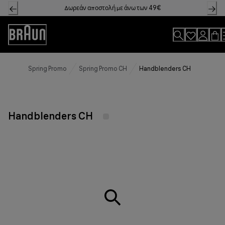
Skip
Δωρεάν αποστολή με άνω των 49€
to
Content
Accessibility
Statement
Spring Promo
Spring Promo CH
Handblenders CH
Handblenders CH