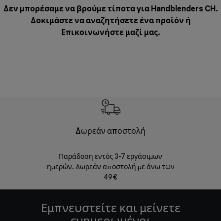
Δεν μπορέσαμε να βρούμε τίποτα για Handblenders CH.
Δοκιμάστε να αναζητήσετε ένα προϊόν ή
Επικοινωνήστε μαζί μας
.
Δωρεάν αποστολή
Δωρε
Παράδοση εντός 3-7 εργάσιμων
Επιστροφές 
ημερών. Δωρεάν αποστολή με άνω των
49€
Εμπνευστείτε και μείνετε
ενημερωμένοι