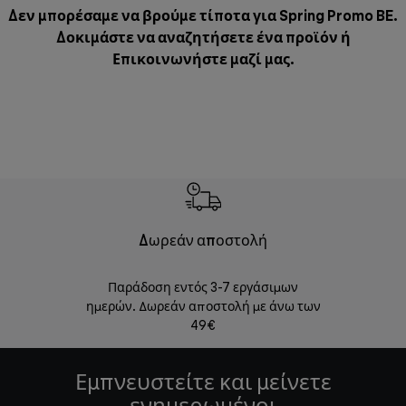
Δεν μπορέσαμε να βρούμε τίποτα για Spring Promo BE.
Δοκιμάστε να αναζητήσετε ένα προϊόν ή
Επικοινωνήστε μαζί μας
.
Δωρεάν αποστολή
Δωρε
Παράδοση εντός 3-7 εργάσιμων
Επιστροφές 
ημερών. Δωρεάν αποστολή με άνω των
49€
Εμπνευστείτε και μείνετε
ενημερωμένοι