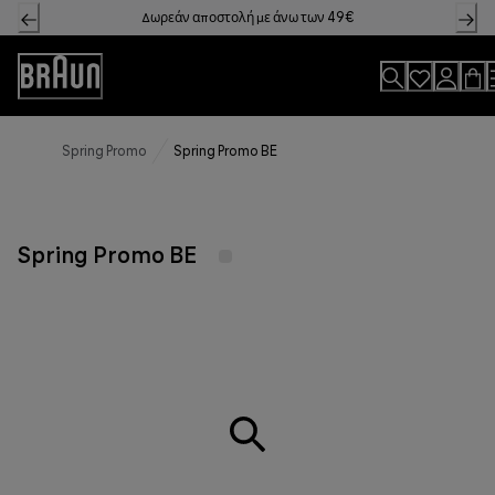
Skip
Δωρεάν αποστολή με άνω των 49€
to
Content
Accessibility
Statement
Spring Promo
Spring Promo BE
Spring Promo BE