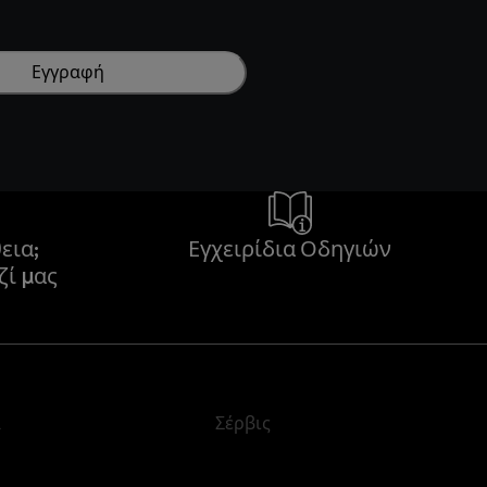
Εγγραφή
εια;
Εγχειρίδια Οδηγιών
ζί μας
α
Σέρβις