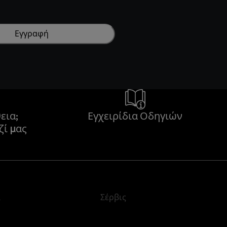
Εγγραφή
εια;
Εγχειρίδια Οδηγιών
ζί μας
α
Σέρβις