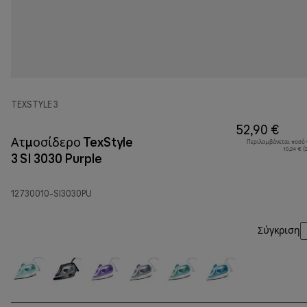
TEXSTYLE 3
52,90 €
Ατμοσίδερο TexStyle
Περιλαμβάνεται ποσό
10,24 € 
3 SI 3030 Purple
12730010-SI3030PU
Σύγκριση