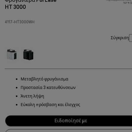
9,27 € 
HT 3000
4117-HT3000WH
Σύγκριση
Μεταβλητό φρυγάνισμα
Προστασία 3 κατευθύνσεων
Άνετη λήψη
Εύκολη πρόσβαση και έλεγχος
Ειδοποίησέ με