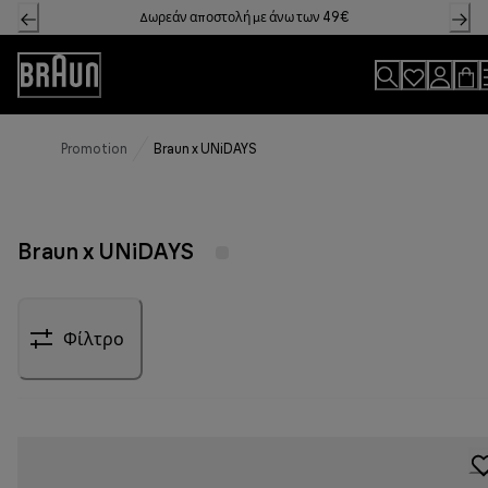
Skip
Δωρεάν αποστολή με άνω των 49€
to
Content
Accessibility
Statement
Promotion
Braun x UNiDAYS
Braun x UNiDAYS
Φίλτρο