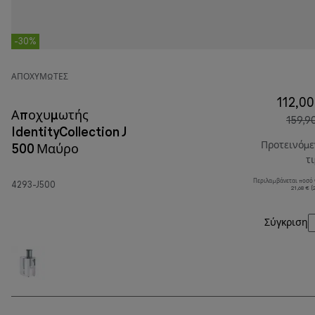
-30%
ΑΠΟΧΥΜΩΤΈΣ
112,00
Αποχυμωτής
159,9
IdentityCollection J
Προτεινόμ
500 Μαύρο
τ
Περιλαμβάνεται ποσό
4293-J500
21,68 € 
Σύγκριση