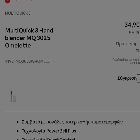
MULTIQUICK 3
34,90
MultiQuick 3 Hand
56,9
blender MQ 3025
Προτεινόμ
Omelette
τ
Περιλαμβάνεται ποσό
4192-MQ3025WHOMELETT
6,75 € 
Σύγκριση
Συμβατό με μονάδες μοτέρ κοπής κυματομορφών
Τεχνολογία PowerBell Plus
Τεχνολογία SplashControl