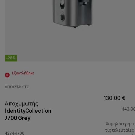
-28%
Εξαντλήθηκε
ΑΠΟΧΥΜΩΤΈΣ
130,00 €
Αποχυμωτής
143,0
IdentityCollection
J700 Grey
Χαμηλότερη τ
τις τελευταίες
4294-J700