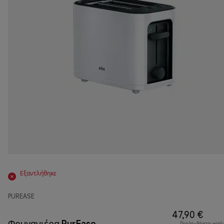
Εξαντλήθηκε
PUREASE
47,90 €
Φρυγανιέρα PurEase
Περιλαμβάνεται ποσό