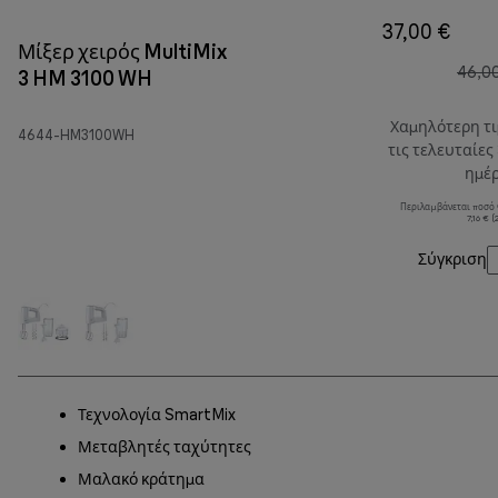
37,00 €
Μίξερ χειρός MultiMix
46,0
3 HM 3100 WH
Χαμηλότερη τ
4644-HM3100WH
τις τελευταίες
ημέ
Περιλαμβάνεται ποσό
7,16 € 
Σύγκριση
Τεχνολογία SmartMix
Μεταβλητές ταχύτητες
Μαλακό κράτημα