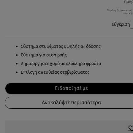
ημέ
Περιλαμβάνεται ποσό
25,16 € 
Σύγκριση
Σύστημα στυψίματος υψηλής απόδοσης
Σύστημα για στοπ ροής
Δημιουργήστε χυμό με ολόκληρα φρούτα
Επιλογή απευθείας σερβιρίσματος
Ειδοποίησέ με
Ανακαλύψτε περισσότερα