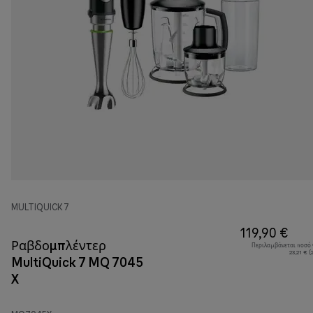
MULTIQUICK 7
119,90 €
Ραβδομπλέντερ
Περιλαμβάνεται ποσό
23,21 € 
MultiQuick 7 MQ 7045
X