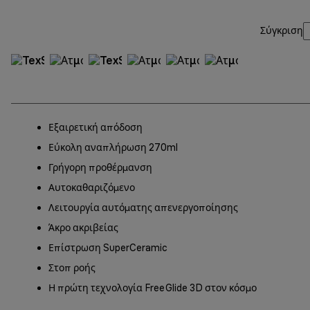
Σύγκριση
Εξαιρετική απόδοση
Εύκολη αναπλήρωση 270ml
Γρήγορη προθέρμανση
Αυτοκαθαριζόμενο
Λειτουργία αυτόματης απενεργοποίησης
Άκρο ακριβείας
Επίστρωση SuperCeramic
Στοπ ροής
Η πρώτη τεχνολογία FreeGlide 3D στον κόσμο