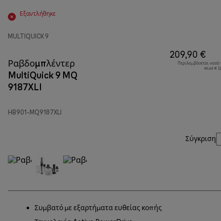
Εξαντλήθηκε
MULTIQUICK 9
209,90 €
Ραβδομπλέντερ
Περιλαμβάνεται ποσό
40,63 € 
MultiQuick 9 MQ
9187XLI
HB901-MQ9187XLI
Σύγκριση
Συμβατό με εξαρτήματα ευθείας κοπής