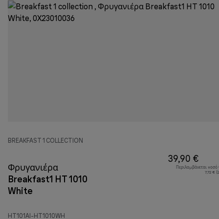
BREAKFAST 1 COLLECTION
39,90 €
Φρυγανιέρα
Περιλαμβάνεται ποσό
7,72 € 
Breakfast1 HT 1010
White
HT101AI-HT1010WH