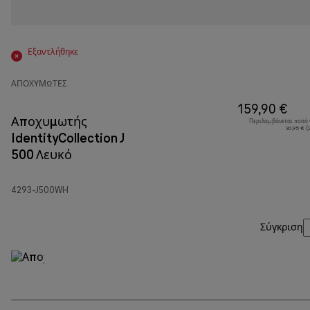
Εξαντλήθηκε
ΑΠΟΧΥΜΩΤΈΣ
159,90 €
Αποχυμωτής
Περιλαμβάνεται ποσό
30,95 € 
IdentityCollection J
500 Λευκό
4293-J500WH
Σύγκριση