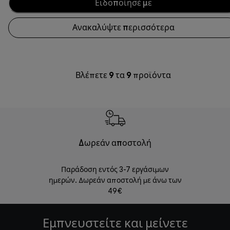
Ειδοποίησέ με
Ανακαλύψτε περισσότερα
Βλέπετε
9
τα
9
προϊόντα
Δωρεάν αποστολή
Δωρε
Παράδοση εντός 3-7 εργάσιμων
Επιστροφές 
ημερών. Δωρεάν αποστολή με άνω των
49€
Εμπνευστείτε και μείνετε