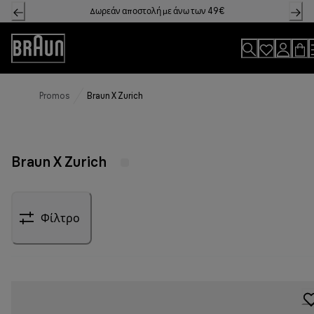
Skip
Δωρεάν αποστολή με άνω των 49€
to
Content
Accessibility
Statement
Promos
Braun X Zurich
Braun X Zurich
Φίλτρο