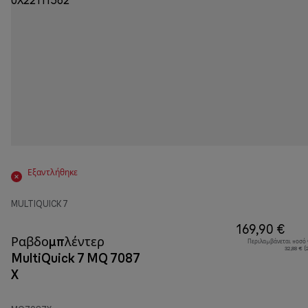
Εξαντλήθηκε
MULTIQUICK 7
169,90 €
Ραβδομπλέντερ
Περιλαμβάνεται ποσό
32,88 € 
MultiQuick 7 MQ 7087
X