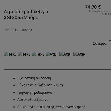
74,90 €
Ατμοσίδερο TexStyle
Περιλαμβάνεται ποσό
14,50 € (
3 SI 3055 Μαύρο
12730011-SI3055BK
Σύγκριση
Εξαιρετική απόδοση
Εύκολη αναπλήρωση 270ml
Γρήγορη προθέρμανση
Αυτοκαθαριζόμενο
Λειτουργία αυτόματης απενεργοποίησης