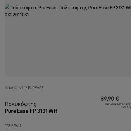
ΠΟΛΥΚΌΦΤΕΣ PUREASE
89,90 €
Πολυκόφτης
Περιλαμβάνεται ποσό
17,40 € 
PureEase FP 3131 WH
FP3131WH