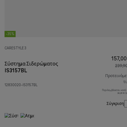
-35%
CARESTYLE 3
157,00
Σύστημα Σιδερώματος
239,9
IS3157BL
Προτεινόμ
τ
12830020-IS3157BL
Περιλαμβάνεται ποσό
30,39 € 
Σύγκριση