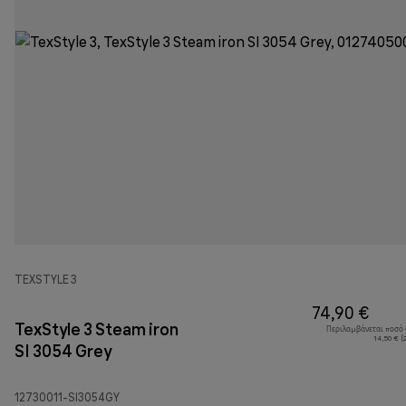
TEXSTYLE 3
74,90 €
TexStyle 3 Steam iron
Περιλαμβάνεται ποσό
14,50 € (
SI 3054 Grey
12730011-SI3054GY