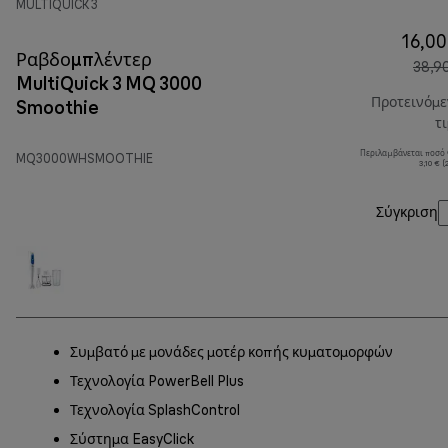
MULTIQUICK 3
16,00
Ραβδομπλέντερ
38,9
MultiQuick 3 MQ 3000
Προτεινόμ
Smoothie
τ
Περιλαμβάνεται ποσό
MQ3000WHSMOOTHIE
3,10 € 
Σύγκριση
Συμβατό με μονάδες μοτέρ κοπής κυματομορφών
Τεχνολογία PowerBell Plus
Τεχνολογία SplashControl
Σύστημα EasyClick