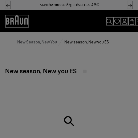
Skip
Δωρεάν αποστολή με άνω των 49€
to
Content
Accessibility
Statement
New Season, New You
New season, New you ES
New season, New you ES