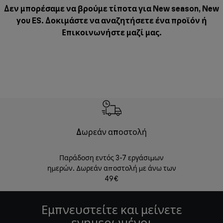
Δεν μπορέσαμε να βρούμε τίποτα για New season, New
you ES. Δοκιμάστε να αναζητήσετε ένα προϊόν ή
Επικοινωνήστε μαζί μας
.
Δωρεάν αποστολή
Δωρε
Παράδοση εντός 3-7 εργάσιμων
Επιστροφές 
ημερών. Δωρεάν αποστολή με άνω των
49€
Εμπνευστείτε και μείνετε
ενημερωμένοι