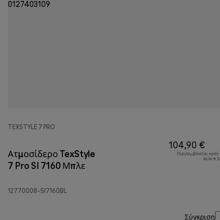
TEXSTYLE 7 PRO
104,90 €
Ατμοσίδερο TexStyle
Περιλαμβάνεται ποσό
20,30 € 
7 Pro SI 7160 Μπλε
12770008-SI7160BL
Σύγκριση