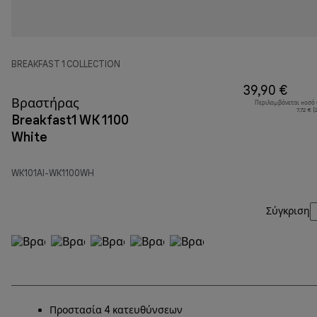
BREAKFAST 1 COLLECTION
39,90 €
Βραστήρας
Περιλαμβάνεται ποσό
7,72 € 
Breakfast1 WK 1100
White
WK101AI-WK1100WH
Σύγκριση
Προστασία 4 κατευθύνσεων