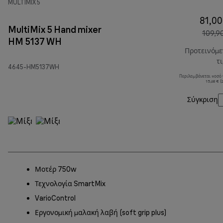
MULTIMIX 5
81,00
MultiMix 5 Hand mixer
109,9
HM 5137 WH
Προτεινόμ
τ
4645-HM5137WH
Περιλαμβάνεται ποσό
15,68 € 
Σύγκριση
Μοτέρ 750w
Τεχνολογία SmartMix
VarioControl
Εργονομική μαλακή λαβή (soft grip plus)