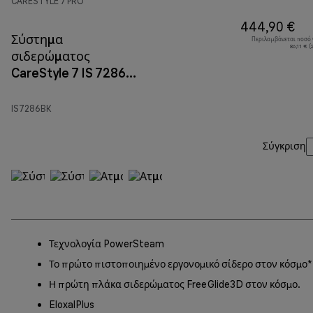
CARESTYLE 7 PRO
444,90 €
Σύστημα
Περιλαμβάνεται ποσό
86,11 € 
σιδερώματος
CareStyle 7 IS 7286
Μαύρο
IS7286BK
Σύγκριση
Τεχνολογία PowerSteam
Το πρώτο πιστοποιημένο εργονομικό σίδερο στον κόσμο*
Η πρώτη πλάκα σιδερώματος FreeGlide3D στον κόσμο.
EloxalPlus