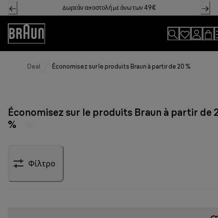
Skip
Δωρεάν αποστολή με άνω των 49€
to
Content
Accessibility
Statement
Deal
Économisez sur le produits Braun à partir de 20 %
Économisez sur le produits Braun à partir de 
%
Φίλτρο