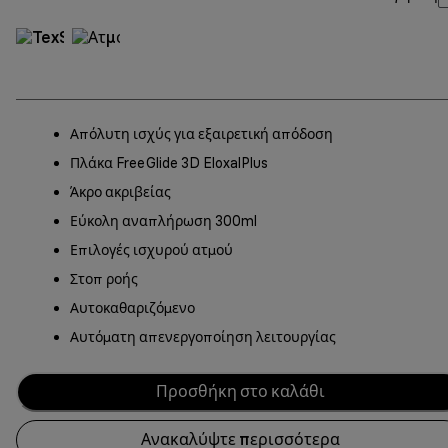
Απόλυτη ισχύς για εξαιρετική απόδοση
Πλάκα FreeGlide 3D EloxalPlus
Άκρο ακριβείας
Εύκολη αναπλήρωση 300ml
Επιλογές ισχυρού ατμού
Στοπ ροής
Αυτοκαθαριζόμενο
Αυτόματη απενεργοποίηση λειτουργίας
Προσθήκη στο καλάθι
Ανακαλύψτε περισσότερα