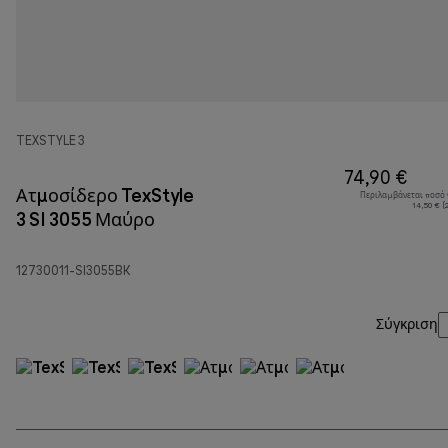
TEXSTYLE 3
74,90 €
Ατμοσίδερο TexStyle
Περιλαμβάνεται ποσό
14,50 € (
3 SI 3055 Μαύρο
12730011-SI3055BK
Σύγκριση