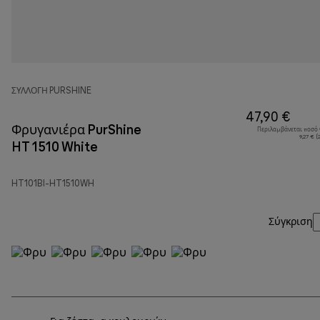
ΣΥΛΛΟΓΉ PURSHINE
47,90 €
Φρυγανιέρα PurShine
Περιλαμβάνεται ποσό
9,27 € 
HT 1510 White
HT101BI-HT1510WH
Σύγκριση