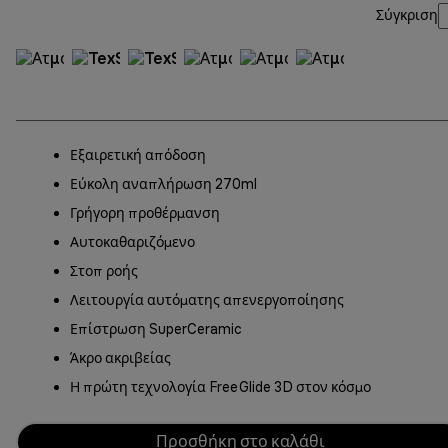
Σύγκριση
Εξαιρετική απόδοση
Εύκολη αναπλήρωση 270ml
Γρήγορη προθέρμανση
Αυτοκαθαριζόμενο
Στοπ ροής
Λειτουργία αυτόματης απενεργοποίησης
Επίστρωση SuperCeramic
Άκρο ακριβείας
Η πρώτη τεχνολογία FreeGlide 3D στον κόσμο
Προσθήκη στο καλάθι