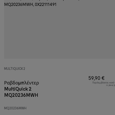
MULTIQUICK 2
59,90 €
Ραβδομπλέντερ
Περιλαμβάνεται ποσό
11,59 € 
MultiQuick 2
MQ20236MWH
MQ20236MWH