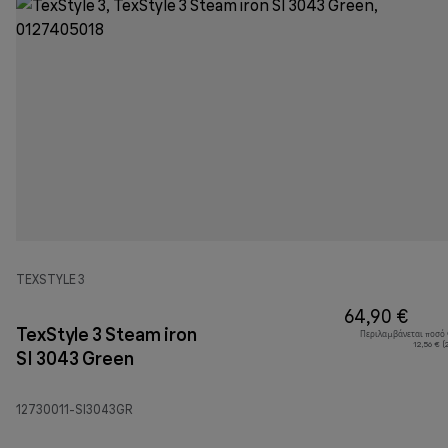
TEXSTYLE 3
64,90 €
TexStyle 3 Steam iron
Περιλαμβάνεται ποσό
12,56 € 
SI 3043 Green
12730011-SI3043GR