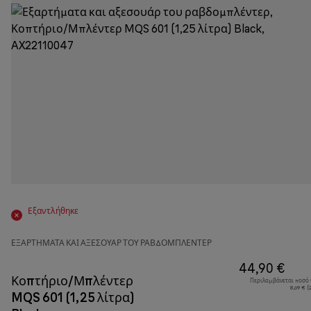
Εξαντλήθηκε
ΕΞΑΡΤΉΜΑΤΑ ΚΑΙ ΑΞΕΣΟΥΆΡ ΤΟΥ ΡΑΒΔΟΜΠΛΈΝΤΕΡ
44,90 €
Κοπτήριο/Μπλέντερ
Περιλαμβάνεται ποσό
8,69 € 
MQS 601 (1,25 λίτρα)