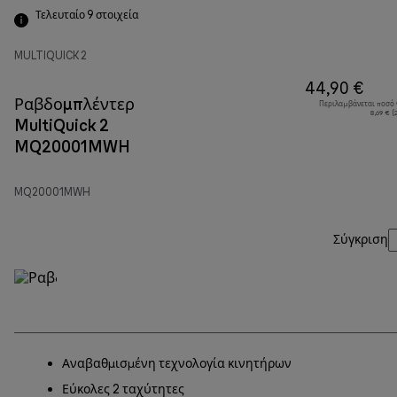
Τελευταίο 9
στοιχεία
MULTIQUICK 2
44,90 €
Ραβδομπλέντερ
Περιλαμβάνεται ποσό
8,69 € 
MultiQuick 2
MQ20001MWH
MQ20001MWH
Σύγκριση
Αναβαθμισμένη τεχνολογία κινητήρων
Εύκολες 2 ταχύτητες