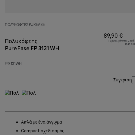
ΠΟΛΥΚΌΦΤΕΣ PUREASE
89,90 €
Πολυκόφτης
Περιλαμβάνεται ποσό
17,40 € 
PureEase FP 3131 WH
FP3131WH
Σύγκριση
Απλά με ένα άγγιγμα
Compact σχεδιασμός